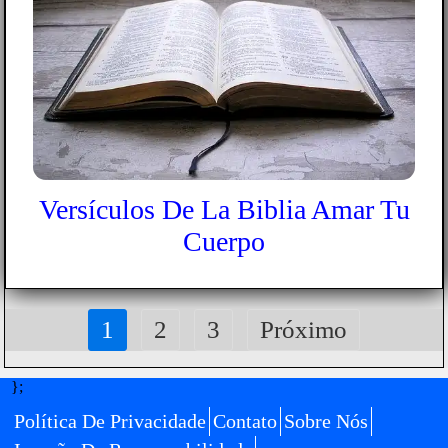
Versículos De La Biblia Amar Tu
Cuerpo
1
2
3
Próximo
};
Política De Privacidade
Contato
Sobre Nós