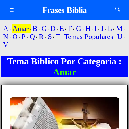
Frases Biblia
🔍
☰
A
Amar
B
C
D
E
F
G
H
I
J
L
M
N
O
P
Q
R
S
T
Temas Populares
U
V
Tema Bíblico Por Categoría :
Amar