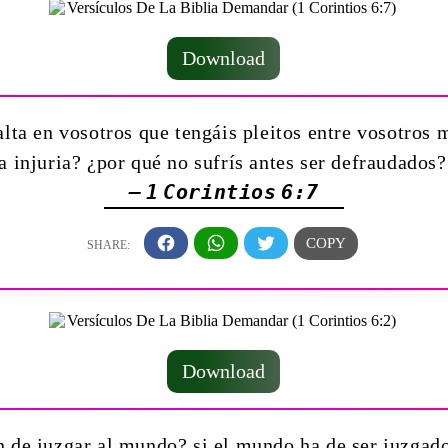
Download
alta en vosotros que tengáis pleitos entre vosotros
la injuria? ¿por qué no sufrís antes ser defraudados?
— 1 Corintios 6:7
Download
n de juzgar al mundo? si el mundo ha de ser juzgado