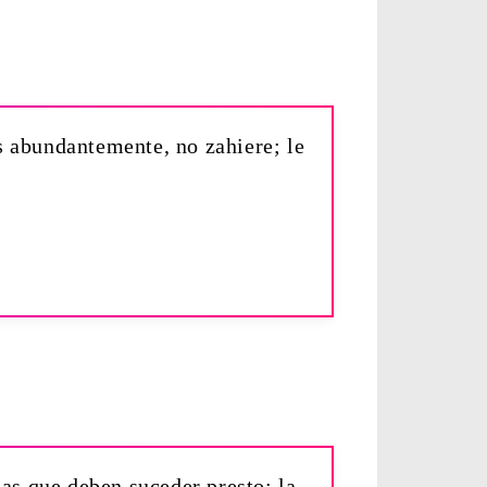
os abundantemente, no zahiere; le
sas que deben suceder presto; la