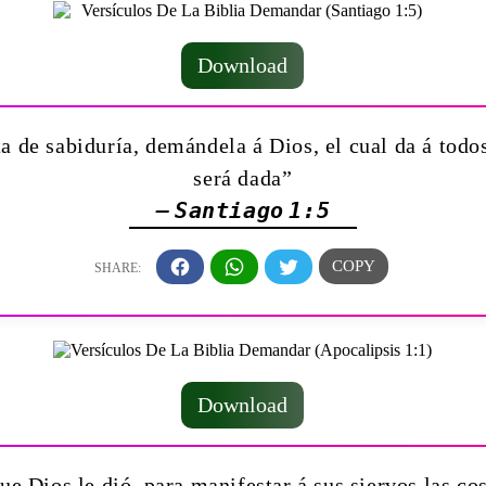
Download
ta de sabiduría, demándela á Dios, el cual da á tod
será dada”
— Santiago 1:5
Download
ue Dios le dió, para manifestar á sus siervos las co