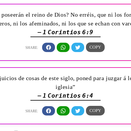
poseerán el reino de Dios? No erréis, que ni los forn
eros, ni los afeminados, ni los que se echan con va
— 1 Corintios 6:9
 juicios de cosas de este siglo, poned para juzgar á
iglesia”
— 1 Corintios 6:4