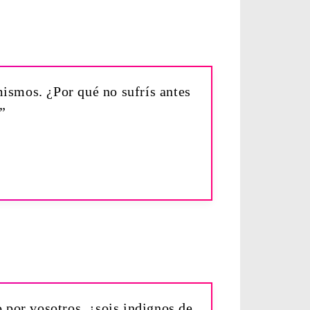
 mismos. ¿Por qué no sufrís antes
”
 por vosotros, ¿sois indignos de