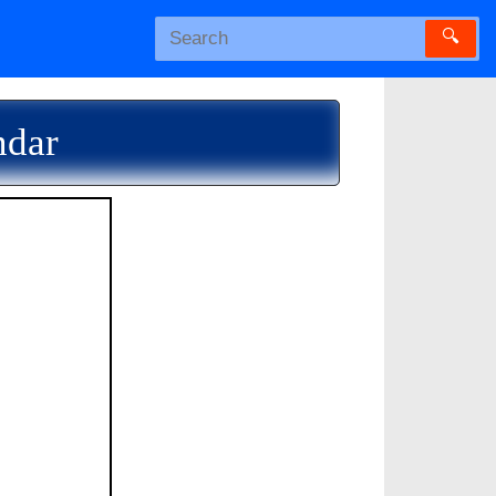
🔍
ndar