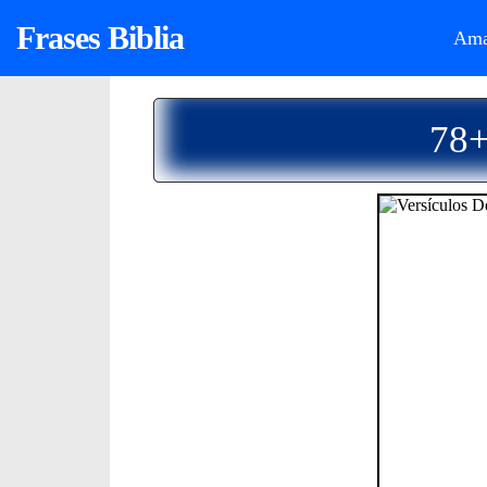
Frases Biblia
Ama
78+