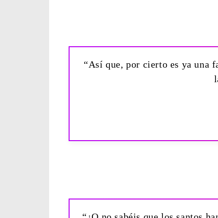
“Así que, por cierto es ya una f
“¿O no sabéis que los santos ha