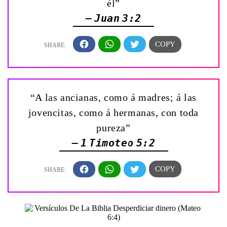
él”
— Juan 3:2
“A las ancianas, como á madres; á las
jovencitas, como á hermanas, con toda
pureza”
— 1 Timoteo 5:2