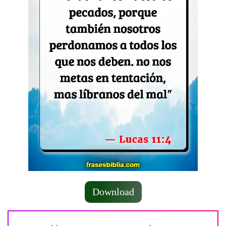
Download