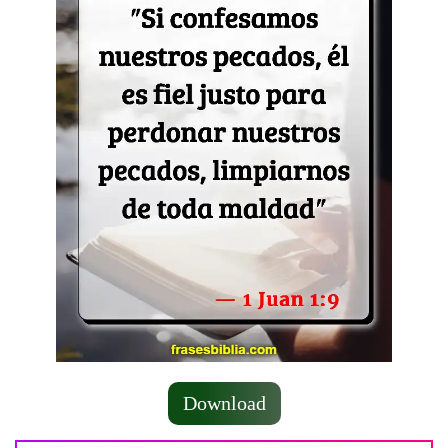
Download