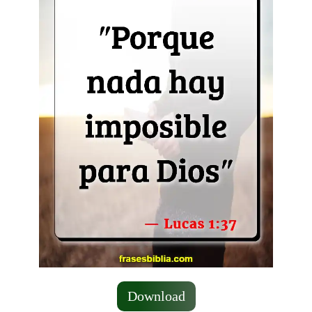
Download