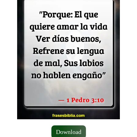
Download