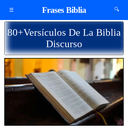
Frases Biblia
🔍
☰
80+Versículos De La Biblia
Discurso