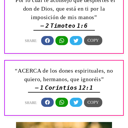
“Por lo cual te aconsejo que despiertes el
don de Dios, que está en ti por la
imposición de mis manos”
— 2 Timoteo 1:6
“ACERCA de los dones espirituales, no
quiero, hermanos, que ignoréis”
— 1 Corintios 12:1