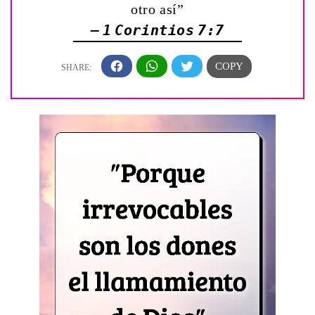
otro así”
— 1 Corintios 7:7