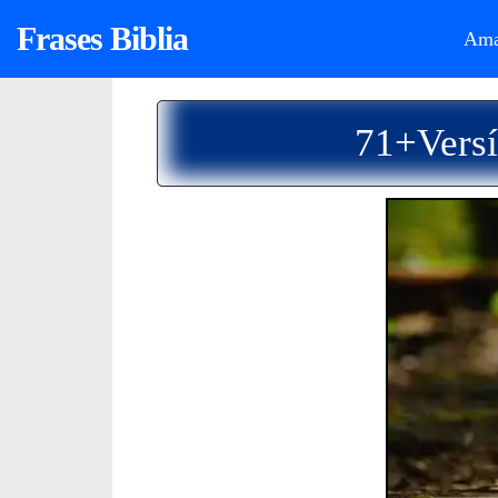
Frases Biblia
Ama
71+Versí