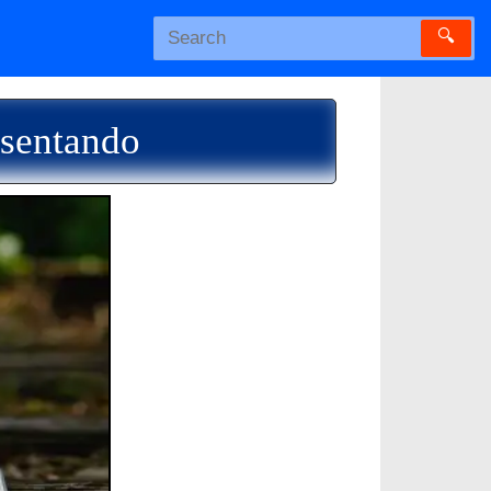
🔍
esentando