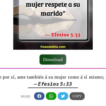
Download
 por sí, ame también á su mujer como á sí mismo; 
— Efesios 5:33