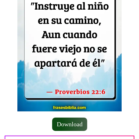
Download