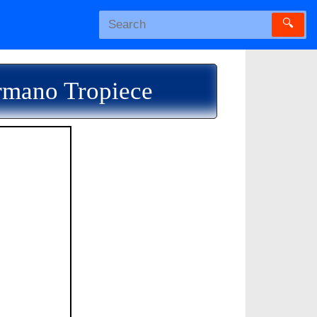
🔍
rmano Tropiece