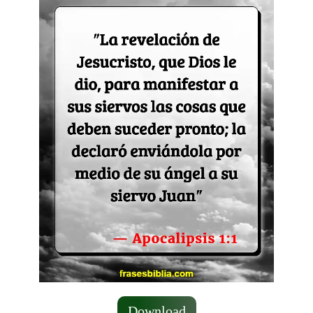
Download