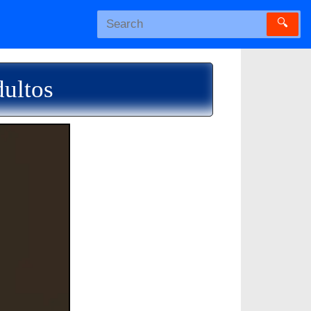
🔍
dultos