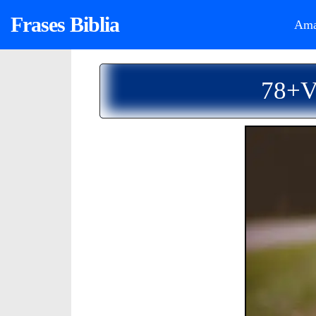
Frases Biblia
Ama
78+Ve