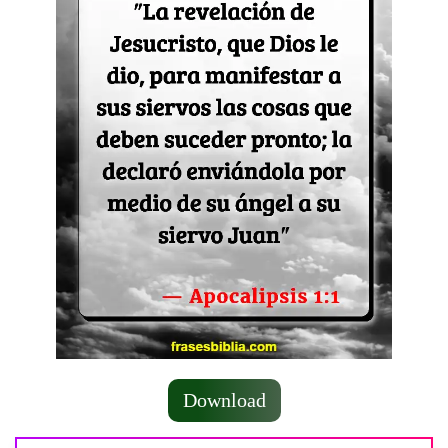
Download