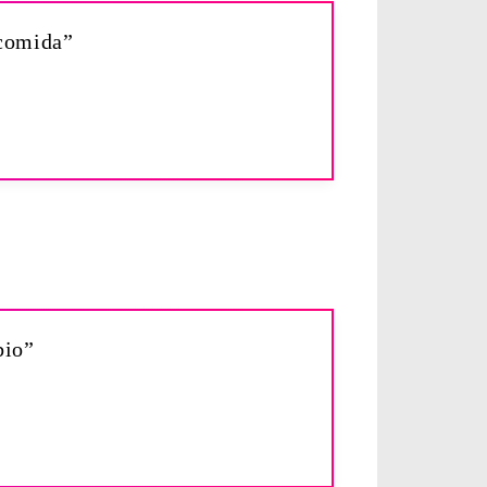
 comida”
bio”