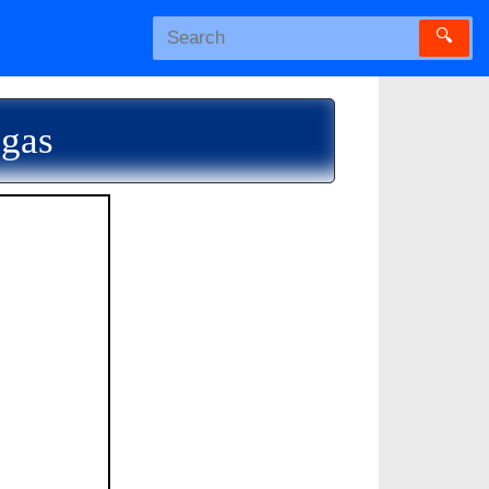
🔍
igas