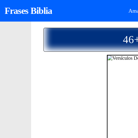
Frases Biblia
Ama
46+