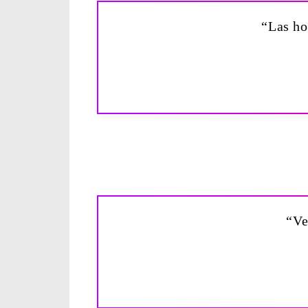
“Las ho
“Ve