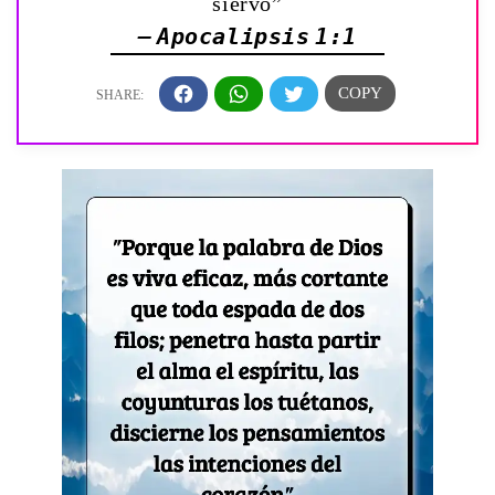
siervo”
— Apocalipsis 1:1