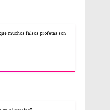
rque muchos falsos profetas son
o en el paraíso”