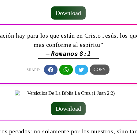
Download
ón hay para los que están en Cristo Jesús, los qu
mas conforme al espíritu”
— Romanos 8:1
Download
tros pecados: no solamente por los nuestros, sino t