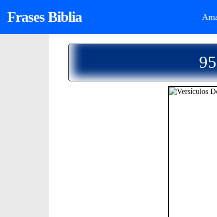
Frases Biblia
Ama
95