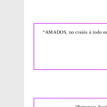
“AMADOS, no creáis á todo espí
“Entonces Jesús