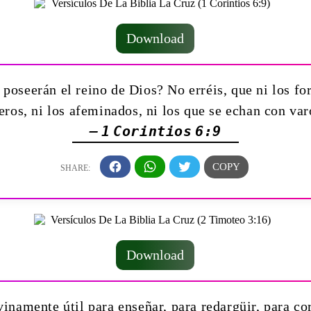
Download
poseerán el reino de Dios? No erréis, que ni los forn
eros, ni los afeminados, ni los que se echan con va
— 1 Corintios 6:9
Download
inamente útil para enseñar, para redargüir, para corr