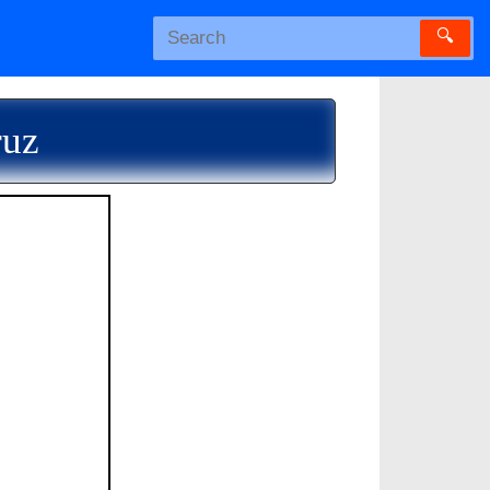
🔍
ruz