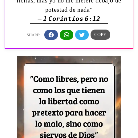
lícitas, mas yo no me meteré debajo de
potestad de nada”
— 1 Corintios 6:12