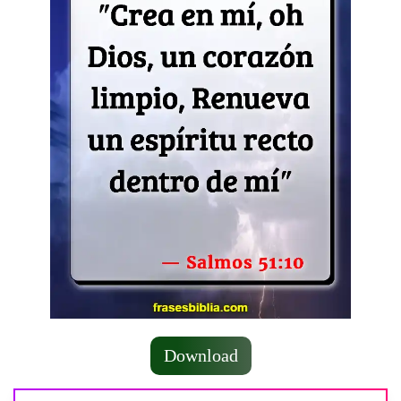
Download