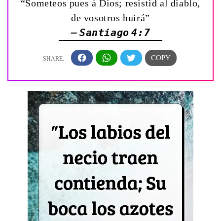
“Someteos pues á Dios; resistid al diablo,
de vosotros huirá”
— Santiago 4:7