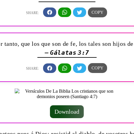
r tanto, que los que son de fe, los tales son hijos 
— Gálatas 3:7
Download
eteos pues á Dios; resistid al diablo, de vosotros h