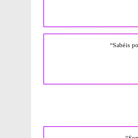
“Sabéis po
“Som