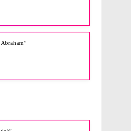
de Abraham”
uirá”