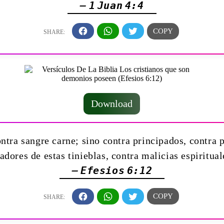
— 1 Juan 4:4
Download
tra sangre carne; sino contra principados, contra p
ores de estas tinieblas, contra malicias espiritual
— Efesios 6:12