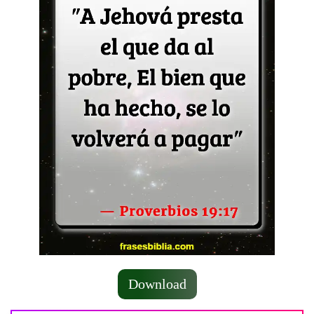
Download