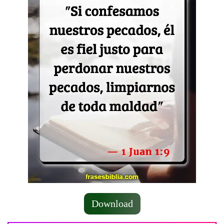
Download