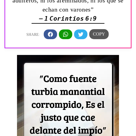
adúlteros, ni los afeminados, ni los que se
echan con varones”
— 1 Corintios 6:9