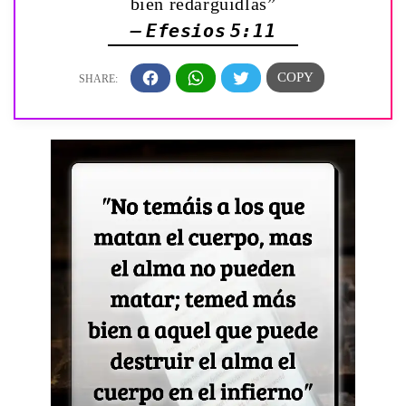
bien redargüidlas”
— Efesios 5:11