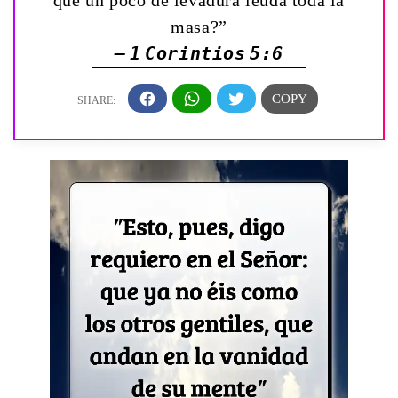
masa?”
— 1 Corintios 5:6