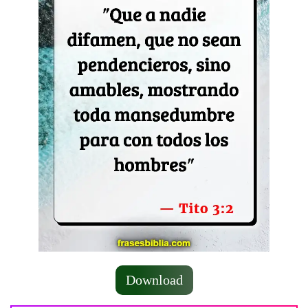
Download