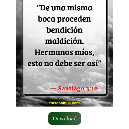
Download