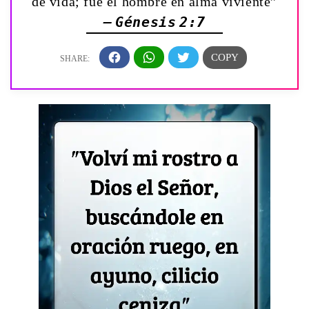
de vida; fué el hombre en alma viviente”
— Génesis 2:7