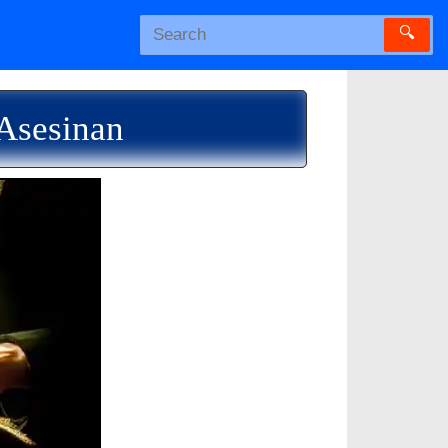
🔍
 Asesinan