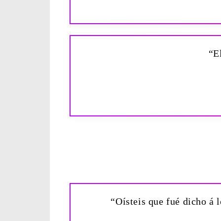
“E
“Oísteis que fué dicho á 