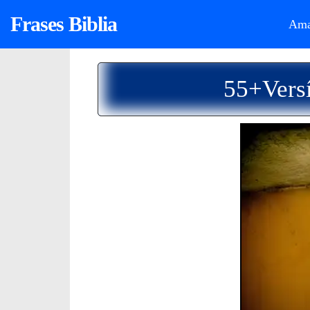
Frases Biblia
Ama
55+Versí