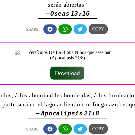
serán abiertas”
— Oseas 13:16
Download
los, á los abominables homicidas, á los fornicarios
u parte será en el lago ardiendo con fuego azufre, q
— Apocalipsis 21:8