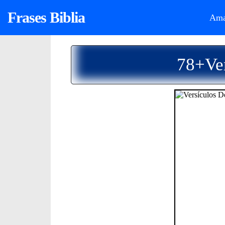
Frases Biblia
Ama
78+Ver