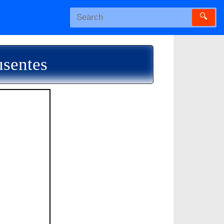
🔍
usentes