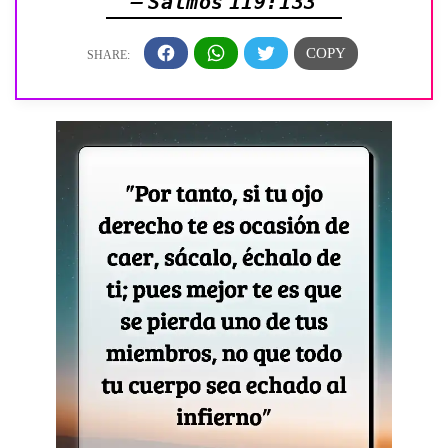
— Salmos 119:133