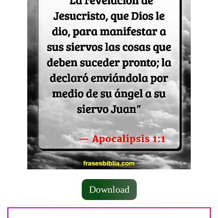
Download