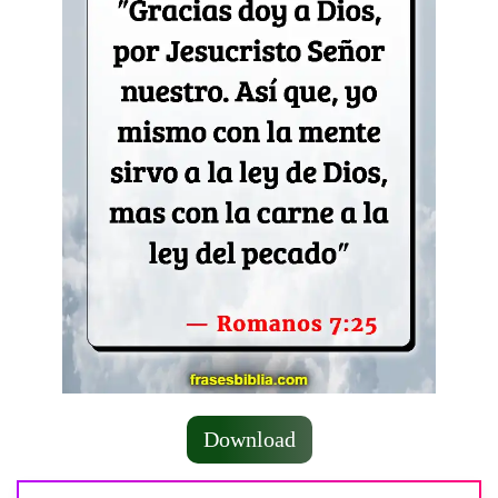
Download