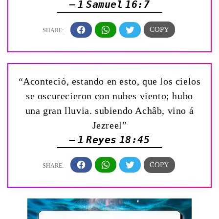
— 1 Samuel 16:7
“Aconteció, estando en esto, que los cielos
se oscurecieron con nubes viento; hubo
una gran lluvia. subiendo Achâb, vino á
Jezreel”
— 1 Reyes 18:45