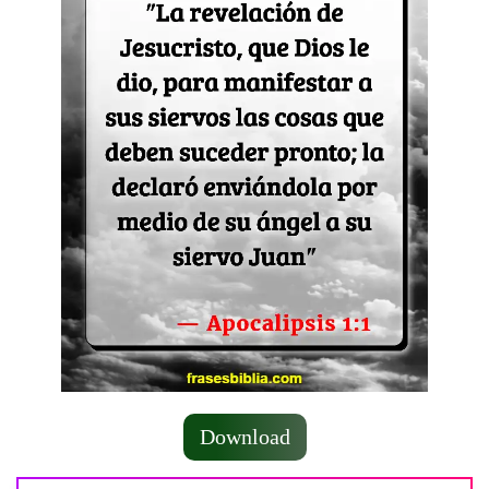
Download