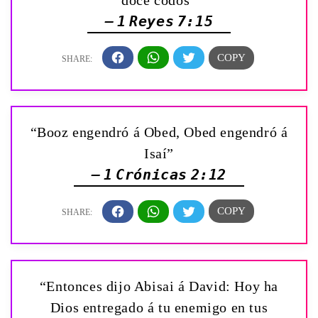
— 1 Reyes 7:15
“Booz engendró á Obed, Obed engendró á
Isaí”
— 1 Crónicas 2:12
“Entonces dijo Abisai á David: Hoy ha
Dios entregado á tu enemigo en tus