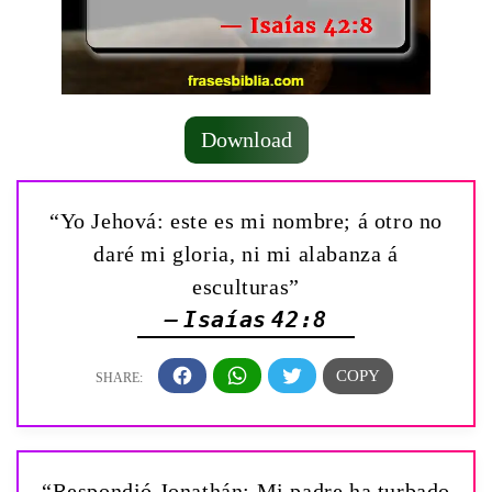
Download
“Yo Jehová: este es mi nombre; á otro no
daré mi gloria, ni mi alabanza á
esculturas”
— Isaías 42:8
“Respondió Jonathán: Mi padre ha turbado