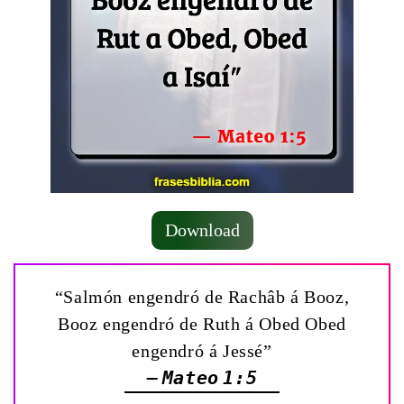
Download
“Salmón engendró de Rachâb á Booz,
Booz engendró de Ruth á Obed Obed
engendró á Jessé”
— Mateo 1:5