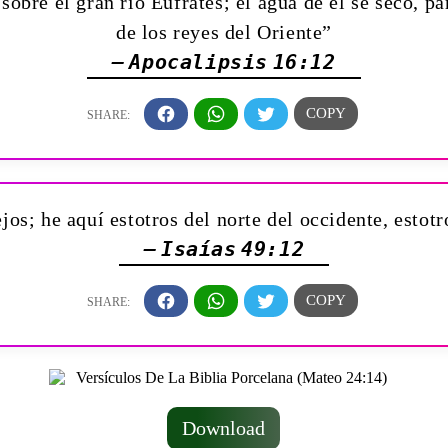
sobre el gran río Eufrates; el agua de él se secó, p
de los reyes del Oriente”
— Apocalipsis 16:12
os; he aquí estotros del norte del occidente, estotr
— Isaías 49:12
Download