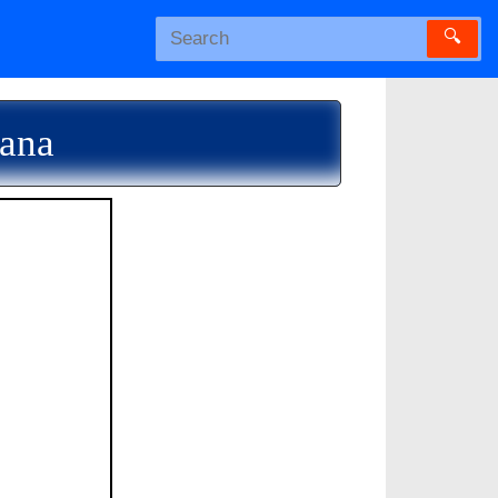
🔍
lana