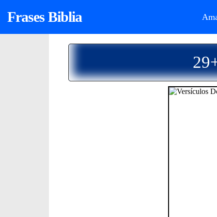
Frases Biblia
Ama
29+