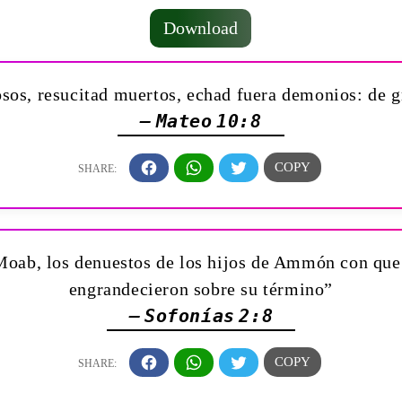
Download
os, resucitad muertos, echad fuera demonios: de gr
— Mateo 10:8
 Moab, los denuestos de los hijos de Ammón con que
engrandecieron sobre su término”
— Sofonías 2:8