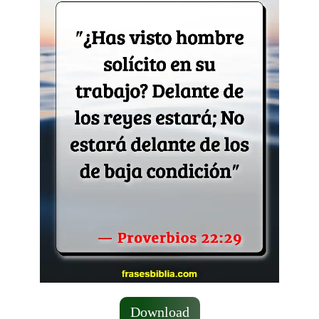
Download