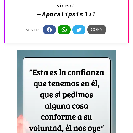
siervo”
— Apocalipsis 1:1