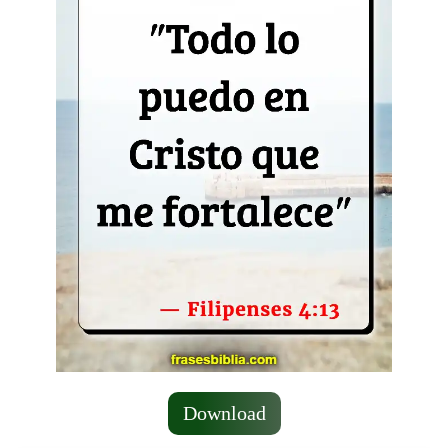
Download