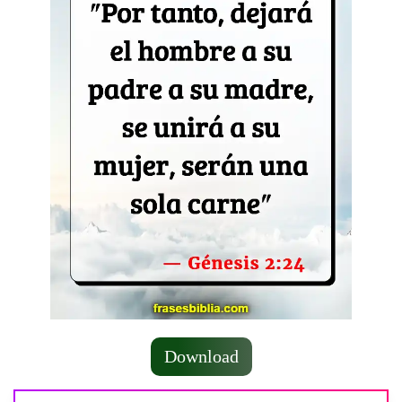
Download