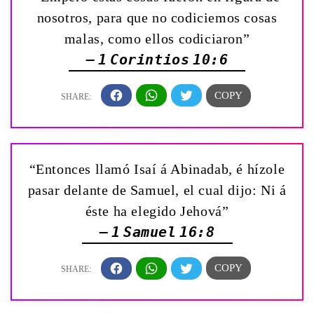
nosotros, para que no codiciemos cosas
malas, como ellos codiciaron”
— 1 Corintios 10:6
“Entonces llamó Isaí á Abinadab, é hízole
pasar delante de Samuel, el cual dijo: Ni á
éste ha elegido Jehová”
— 1 Samuel 16:8