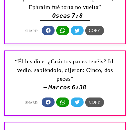
Ephraim fué torta no vuelta”
— Oseas 7:8
“Él les dice: ¿Cuántos panes tenéis? Id,
vedlo. sabiéndolo, dijeron: Cinco, dos
peces”
— Marcos 6:38