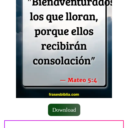
Download