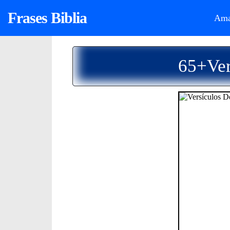
Frases Biblia
Ama
65+Ver