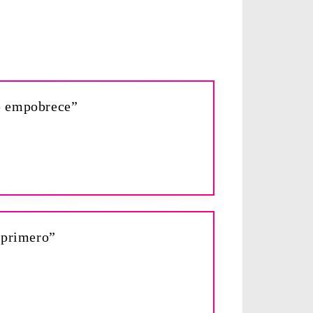
te empobrece”
e primero”