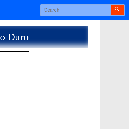
🔍
do Duro