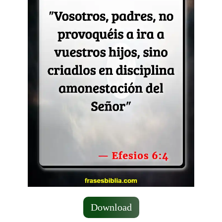
Download