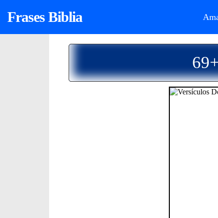
Frases Biblia
Ama
69+