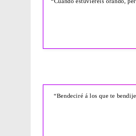
“Cuando estuviereis orando, perd
“Bendeciré á los que te bendije