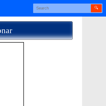
🔍
onar