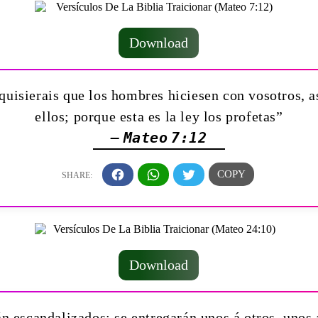
Download
 quisierais que los hombres hiciesen con vosotros, 
ellos; porque esta es la ley los profetas”
— Mateo 7:12
Download
 escandalizados; se entregarán unos á otros, unos 