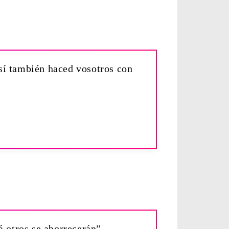
así también haced vosotros con
á otros se aborrecerán”