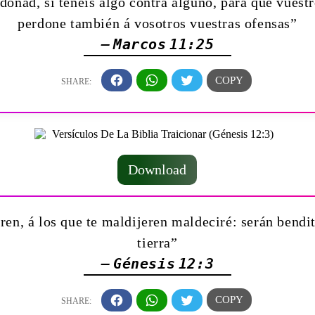
onad, si tenéis algo contra alguno, para que vuestr
perdone también á vosotros vuestras ofensas”
— Marcos 11:25
Download
ren, á los que te maldijeren maldeciré: serán bendita
tierra”
— Génesis 12:3