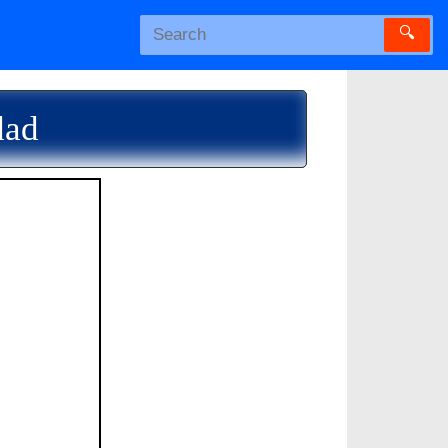
🔍
dad