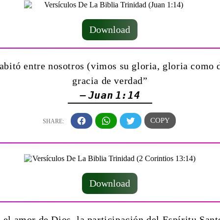
Download
bitó entre nosotros (vimos su gloria, gloria como d
gracia de verdad”
— Juan 1:14
Download
, el amor de Dios, la participación del Espíritu San