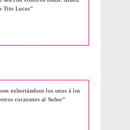
n Tito Lucas”
doos exhortándoos los unos á los
estros corazones al Señor”