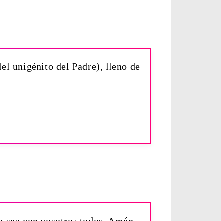
el unigénito del Padre), lleno de
to sea con vosotros todos. Amén.