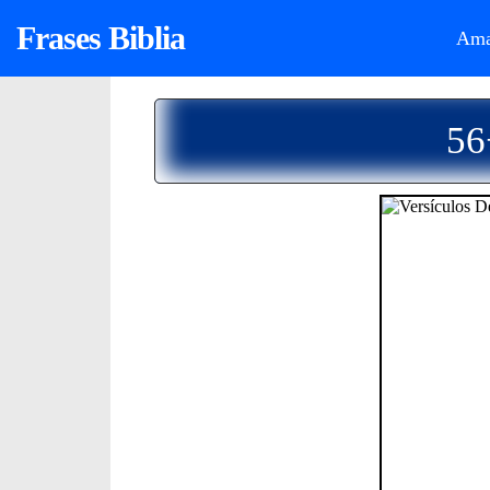
Frases Biblia
Ama
56