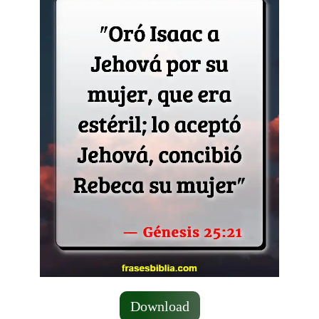
Download