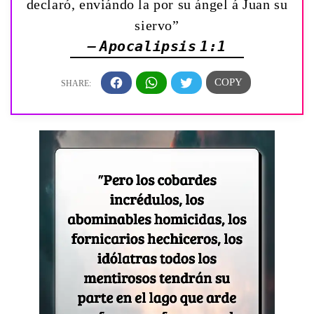
declaró, enviándo la por su ángel á Juan su
siervo”
— Apocalipsis 1:1