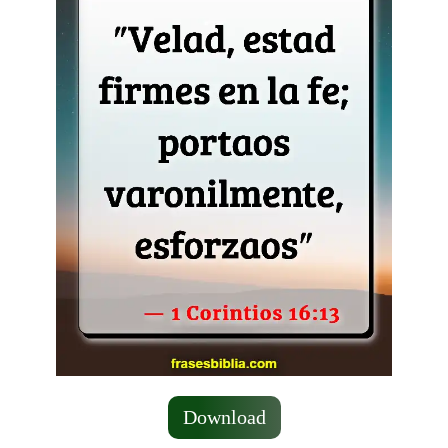
Download