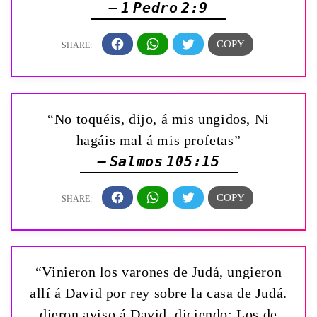
— 1 Pedro 2:9
“No toquéis, dijo, á mis ungidos, Ni
hagáis mal á mis profetas”
— Salmos 105:15
“Vinieron los varones de Judá, ungieron
allí á David por rey sobre la casa de Judá.
dieron aviso á David, diciendo: Los de