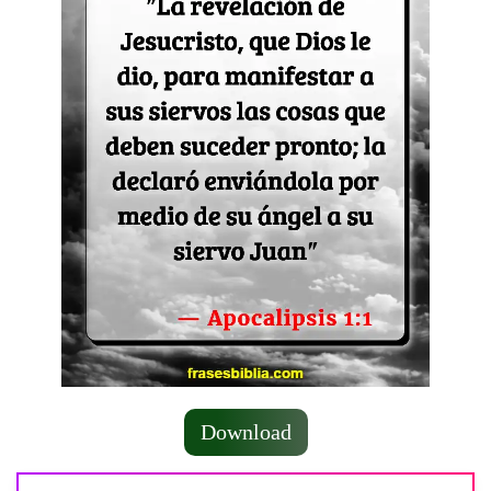
Download