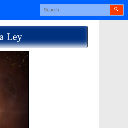
🔍
La Ley