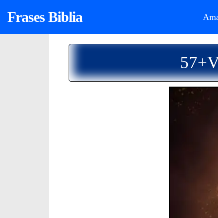
Frases Biblia
Ama
57+Ve