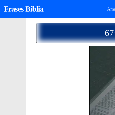
Frases Biblia
Ama
67