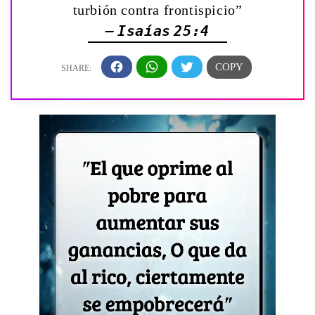
turbión contra frontispicio”
— Isaías 25:4