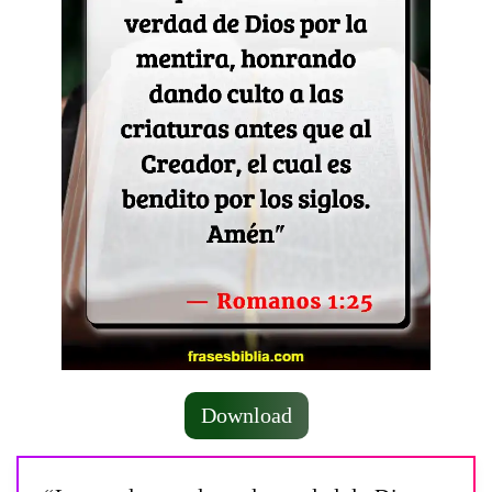
Download