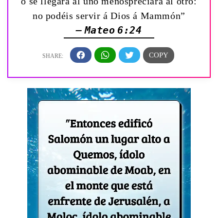
ó se llegará al uno menospreciará al otro:
no podéis servir á Dios á Mammón”
— Mateo 6:24