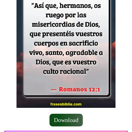
Download