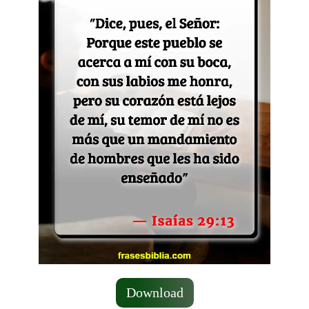
Download