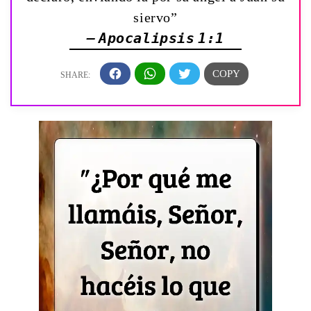
siervo”
— Apocalipsis 1:1