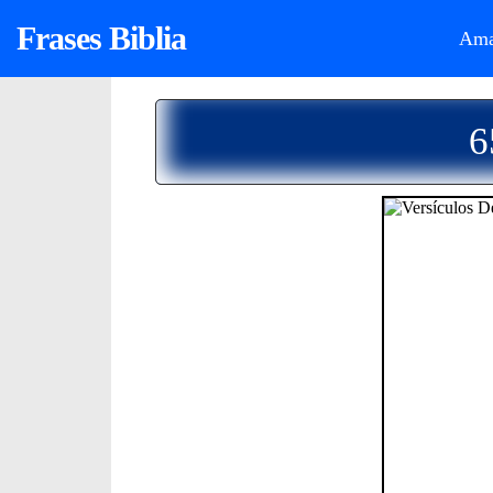
Frases Biblia
Ama
6