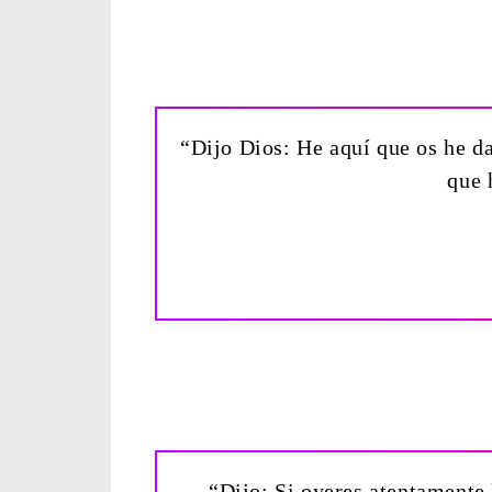
“Dijo Dios: He aquí que os he da
que 
“Dijo: Si oyeres atentamente l