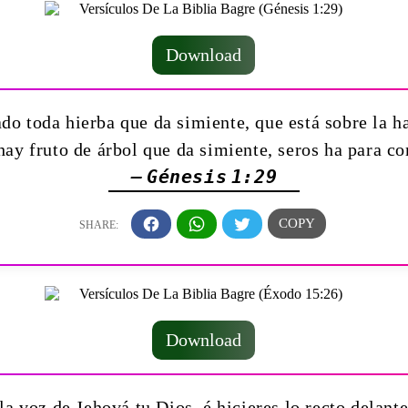
Download
do toda hierba que da simiente, que está sobre la haz
hay fruto de árbol que da simiente, seros ha para c
— Génesis 1:29
Download
a voz de Jehová tu Dios, é hicieres lo recto delante