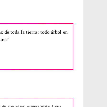
 de toda la tierra; todo árbol en
omer”
 de sus ojos, dieres oído á sus