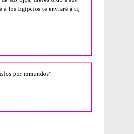
á los Egipcios te enviaré á ti;
éislos por inmundos”