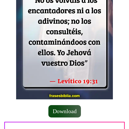
Download