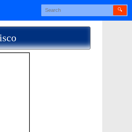
🔍
isco