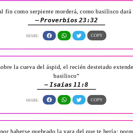
l fin como serpiente morderá, como basilisco dará
— Proverbios 23:32
sobre la cueva del áspid, el recién destetado exten
basilisco”
— Isaías 11:8
, por haberse quebrado la vara del que te hería; porqu