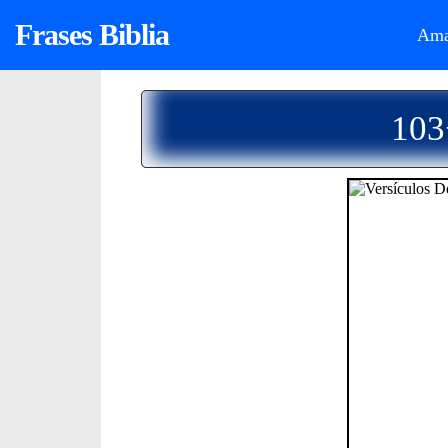
Frases Biblia
Ama
103